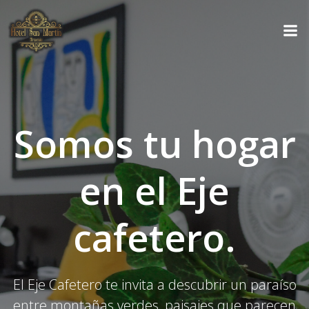
Saltar
al
contenido
Somos tu hogar
en el Eje
cafetero.
El Eje Cafetero te invita a descubrir un paraíso
entre montañas verdes, paisajes que parecen