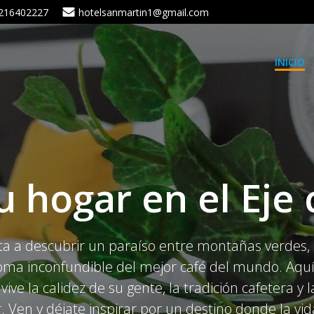
216402227
hotelsanmartin1@gmail.com
INICIO
 hogar en el Eje 
vita a descubrir un paraíso entre montañas verdes
oma inconfundible del mejor café del mundo. Aquí n
vive la calidez de su gente, la tradición cafetera y
r. Ven y déjate inspirar por un destino donde la vi