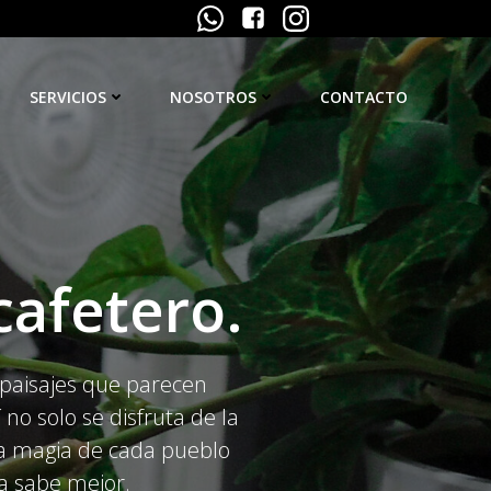
SERVICIOS
NOSOTROS
CONTACTO
cafetero.
, paisajes que parecen
o solo se disfruta de la
 la magia de cada pueblo
da sabe mejor.