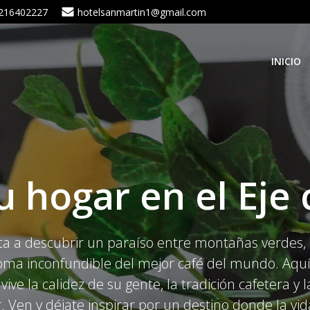
216402227
hotelsanmartin1@gmail.com
INICIO
 hogar en el Eje 
vita a descubrir un paraíso entre montañas verdes
oma inconfundible del mejor café del mundo. Aquí n
vive la calidez de su gente, la tradición cafetera y
r. Ven y déjate inspirar por un destino donde la vi