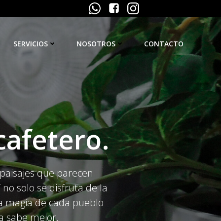
SERVICIOS
NOSOTROS
CONTACTO
cafetero.
, paisajes que parecen
o solo se disfruta de la
 la magia de cada pueblo
da sabe mejor.